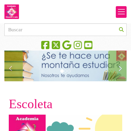
prev
next
Escoleta