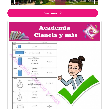
f3c766e62b847d196c2de3def71be7dff5890e6e
Ver más