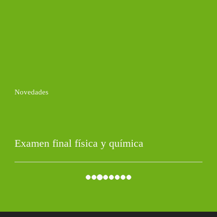
Novedades
Examen final física y química
11 de octubre de 2022
Examen pitágoras, tales, áreas y ángulos
11 de octubre de 2022